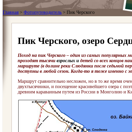
Главная
>
Фотопутеводитель
>
Пик Черского
Пик Черского, озеро Серд
Поход на пик Черского – один из самых популярных м
проходят тысячи
взрослых и
детей со всех концов н
маршруте (в долине реки Слюдянки после седьмой пе
доступны в любой сезон. Когда-то я тоже именно с 
Маршрут сравнительно несложен, но в то же время очен
двухтысячники, и посещение красивейшего озера с поэ
древним караванным путем из России в Монголию и Ки