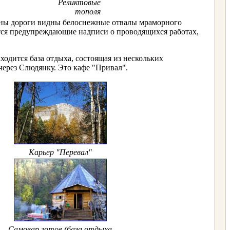
Реликтовые
тополя
роны дороги видны белоснежные отвалы мраморного
тся предупреждающие надписи о проводящихся работах,
ходится база отдыха, состоящая из нескольких
через Слюдянку. Это кафе "Привал".
Карьер "Перевал"
Самовар готов (база отдыха