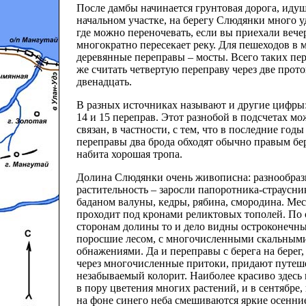
После дамбы начинается грунтовая дорога, идущ
начальном участке, на берегу Слюдянки много у
где можно переночевать, если вы приехали вече
многократно пересекает реку. Для пешеходов в 
деревянные переправы – мосты. Всего таких пе
же считать четвертую переправу через две проток
двенадцать.
В разных источниках называют и другие цифры
14 и 15 переправ. Этот разнобой в подсчетах мо
связан, в частности, с тем, что в последние годы
переправы два брода обходят обычно правым бе
набита хорошая тропа.
Долина Слюдянки очень живописна: разнообраз
растительность – заросли папоротника-страусни
баданом валуны, кедры, рябина, смородина. Ме
проходит под кронами реликтовых тополей. По
сторонам долины то и дело видны остроконечн
поросшие лесом, с многочисленными скальным
обнажениями. Да и переправы с берега на берег,
через многочисленные притоки, придают путе
незабываемый колорит. Наиболее красиво здесь 
в пору цветения многих растений, и в сентябре, 
на фоне синего неба смешиваются яркие осенни