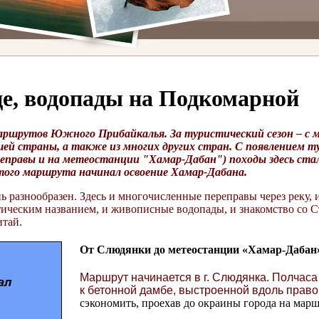
це, водопады на Подкомарной
аршрутов Южного Прибайкалья. За туристический сезон – с ма
ашей страны, а также из многих других стран. С появлением т
реправы и на метеостанции "Хамар-Дабан") походы здесь ста
этого маршрута начинал освоение Хамар-Дабана.
ь разнообразен. Здесь и многочисленные переправы через реку, 
тическим названием, и живописные водопады, и знакомство со С
тай.
От Слюдянки до метеостанции «Хамар-Дабан
Маршрут начинается в г. Слюдянка. Полчас
к бетонной дамбе, выстроенной вдоль право
сэкономить, проехав до окраины города на марш