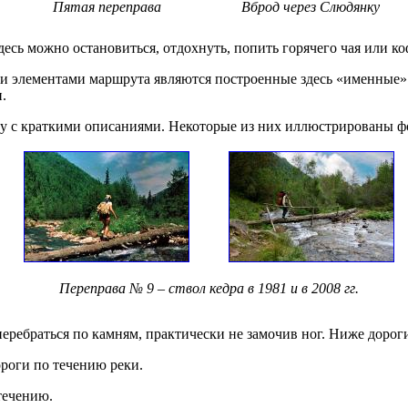
Пятая переправа
Вброд через Слюдянку
десь можно остановиться, отдохнуть, попить горячего чая или ко
и элементами маршрута являются построенные здесь «именные»
.
ку с краткими описаниями. Некоторые из них иллюстрированы 
Переправа № 9 – ствол кедра в 1981 и в 2008 гг.
еребраться по камням, практически не замочив ног. Ниже дорог
роги по течению реки.
течению.