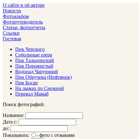
О сайте и об авторе
Новости
Фотоальбом
Фотопутеводитель
Статьи, фотоотчеты
Ссылки
Гостевая
Пик Черского
Соболиные озера
Пик Тальцинский
Пик Порожистый
Водопад Чарующий
Пик Обручева (Нефтяник)
Пик Босан
На лыжах по Снежной
Перевал Мамай
Поиск фотографий:
Название:
Дата с:
до:
Показывать:
- фото с отзывами