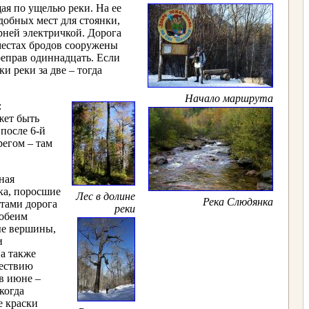
ая по ущелью реки. На ее
добных мест для стоянки,
рней электричкой. Дорога
местах бродов сооружены
реправ одиннадцать. Если
и реки за две – тогда
Начало маршрута
:
жет быть
 после 6-й
регом – там
ная
ка, поросшие
Лес в долине
Река Слюдянка
стами дорога
реки
 обеим
ые вершины,
и
 а также
шествию
в июне –
когда
е краски