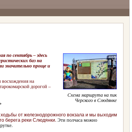
я по сентябрь – здесь
уристических баз на
ли значительно проще и
и восхождения на
тарокомарской дорогой –
Схема маршрута на пик
Черского в Слюдянке
»
а ходьбы от железнодорожного вокзала и мы выходим
го берега реки Слюдянки.
Эти полчаса можно
рутке.