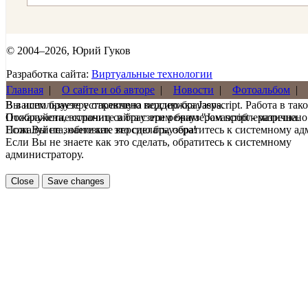
© 2004–2026, Юрий Гуков
Разработка сайта:
Виртуальные технологии
Главная
|
О сайте и об авторе
|
Новости
|
Фотоальбом
|
В вашем браузере отключена поддержка Jasvscript. Работа в так
Вы используете устаревшую версию браузера.
Пожалуйста, включите в браузере режим "Javascript - разрешено
Отображение страниц сайта с этим браузером проблематична.
Если Вы не знаете как это сделать, обратитесь к системному а
Пожалуйста, обновите версию браузера!
Если Вы не знаете как это сделать, обратитесь к системному
администратору.
Close
Save changes