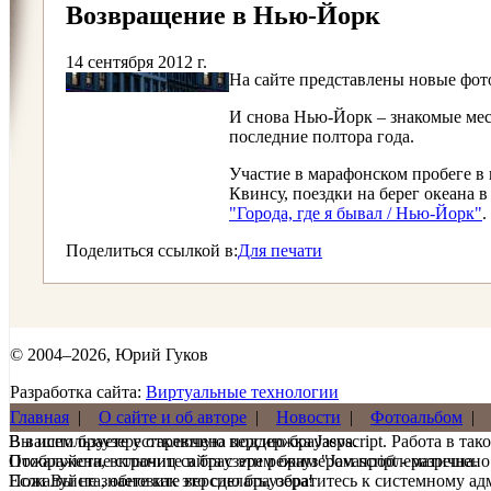
Возвращение в Нью-Йорк
14 сентября 2012 г.
На сайте представлены новые фото
И снова Нью-Йорк – знакомые мест
последние полтора года.
Участие в марафонском пробеге в
Квинсу, поездки на берег океана 
"Города, где я бывал / Нью-Йорк"
.
Поделиться ссылкой в:
Для печати
© 2004–2026, Юрий Гуков
Разработка сайта:
Виртуальные технологии
Главная
|
О сайте и об авторе
|
Новости
|
Фотоальбом
|
В вашем браузере отключена поддержка Jasvscript. Работа в так
Вы используете устаревшую версию браузера.
Пожалуйста, включите в браузере режим "Javascript - разрешено
Отображение страниц сайта с этим браузером проблематична.
Если Вы не знаете как это сделать, обратитесь к системному а
Пожалуйста, обновите версию браузера!