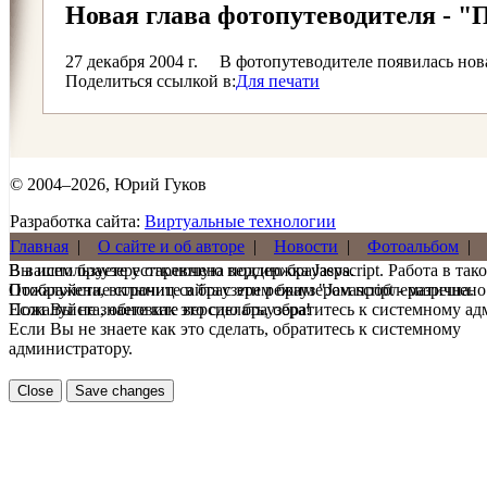
Новая глава фотопутеводителя - "
27 декабря 2004 г.
В фотопутеводителе появилась нов
Поделиться ссылкой в:
Для печати
© 2004–2026, Юрий Гуков
Разработка сайта:
Виртуальные технологии
Главная
|
О сайте и об авторе
|
Новости
|
Фотоальбом
|
В вашем браузере отключена поддержка Jasvscript. Работа в так
Вы используете устаревшую версию браузера.
Пожалуйста, включите в браузере режим "Javascript - разрешено
Отображение страниц сайта с этим браузером проблематична.
Если Вы не знаете как это сделать, обратитесь к системному а
Пожалуйста, обновите версию браузера!
Если Вы не знаете как это сделать, обратитесь к системному
администратору.
Close
Save changes