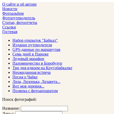
О сайте и об авторе
Новости
Фотоальбом
Фотопутеводитель
Статьи, фотоотчеты
Ссылки
Гостевая
Набор открыток "Байкал"
Издание путеводителя
GPS-данные по маршрутам
Семь дней в Париже
Ледовый марафон
Паломничество в Боробудур
Три дня вдвоем на Кругобайкалке
Неожиданная встреча
Песня о Чайке
Лиза, Лизонька, Лизавета...
Вот моя деревня...
Полвека с фотоаппаратом
Поиск фотографий:
Название:
Дата с: