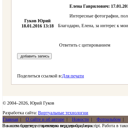
Елена Гаврилович: 17.01.201
Интересные фотографии, поле
Гуков Юрий
Благодарю, Елена, за интерес к мо
18.01.2016 13:18
Ответить с цитированием
добавить запись
Поделиться ссылкой в:
Для печати
© 2004–2026, Юрий Гуков
Разработка сайта:
Виртуальные технологии
Главная
|
О сайте и об авторе
|
Новости
|
Фотоальбом
|
В вашем браузере отключена поддержка Jasvscript. Работа в так
Вы используете устаревшую версию браузера.