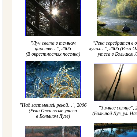
"Луч света в темном
"Река серебрится в 
царстве…", 2006
лучах…", 2006 (Река О
(В окрестностях поселка)
утеса в Большом Л
"Над застывшей рекой…", 2006
"Зимнее солнце", 
(Река Олха возле утеса
(Большой Луг, ул. На
в Большом Луге)