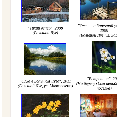
"Осень на Заречной
у
"Тихий вечер", 2008
2009
(Большой Луг)
(Большой Луг, ул. За
"Ветреница", 20
"Олха в Большом Луге", 2011
(На берегу Олхи непод
(Большой Луг, ул. Маяковского)
поселка)