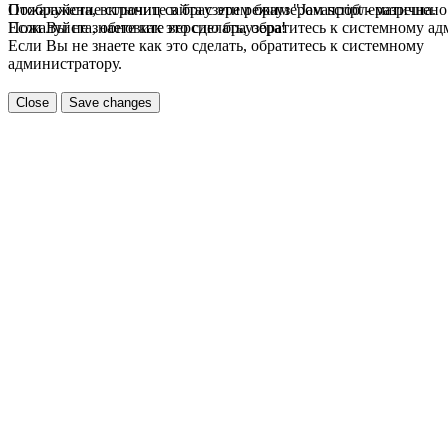
Пожалуйста, включите в браузере режим "Javascript - разрешено
Отображение страниц сайта с этим браузером проблематична.
Если Вы не знаете как это сделать, обратитесь к системному а
Пожалуйста, обновите версию браузера!
Если Вы не знаете как это сделать, обратитесь к системному
администратору.
Close
Save changes