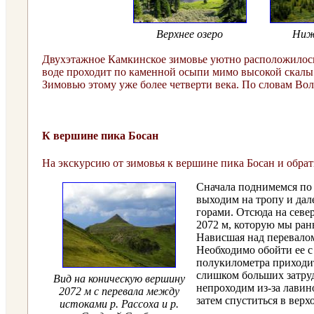
Верхнее озеро
Ниж
Двухэтажное Камкинское зимовье уютно расположилось 
воде проходит по каменной осыпи мимо высокой скалы.
Зимовью этому уже более четверти века. По словам Воло
К вершине пика Босан
На экскурсию от зимовья к вершине пика Босан и обратн
Сначала поднимемся по 
выходим на тропу и дал
горами. Отсюда на севе
2072 м, которую мы рань
Нависшая над перевалом
Необходимо обойти ее с
полукилометра приходит
слишком больших затруд
Вид на коническую вершину
непроходим из-за лавино
2072 м с перевала между
затем спуститься в верх
истоками р. Рассоха и р.