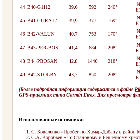
N
44
B40-G1112
39,6
592
240°
E
N
45
B41-GORA12
39,9
377
169°
E
N
46
B42-VALUN
40,7
753
170°
E
N
47
B43-PER-BOS
41,4
684
208°
E
N
48
B44-PBOSAN
42,8
1440
218°
E
N
49
B45-STOLBY
43,7
850
208°
E
(Более подробная информация содержится в файле
Pi
GPS-приемник типа Garmin Etrex. Для просмотра фа
Использованные источники:
С. Коваленко «Пробег по Хамар-Дабану в район 
С.А. Воробьев «По Становому и Бешечному хребта