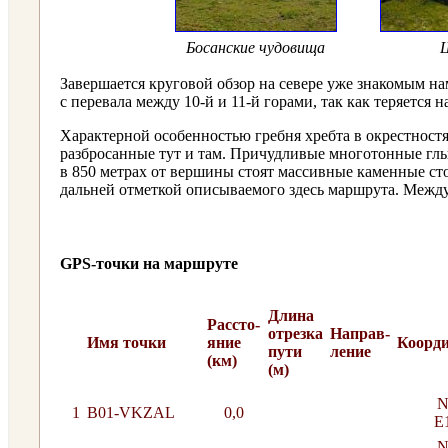
Босанские чудовища
Завершается круговой обзор на севере уже знакомым на
с перевала между 10-й и 11-й горами, так как теряется н
Характерной особенностью гребня хребта в окрестност
разбросанные тут и там. Причудливые многотонные гл
в 850 метрах от вершины стоят массивные каменные ст
дальней отметкой описываемого здесь маршрута. Между 
GPS-точки на маршруте
Длина
Рассто-
отрезка
Направ-
Имя точки
яние
Коорд
пути
ление
(км)
(м)
N
1
B01-VKZAL
0,0
E
N