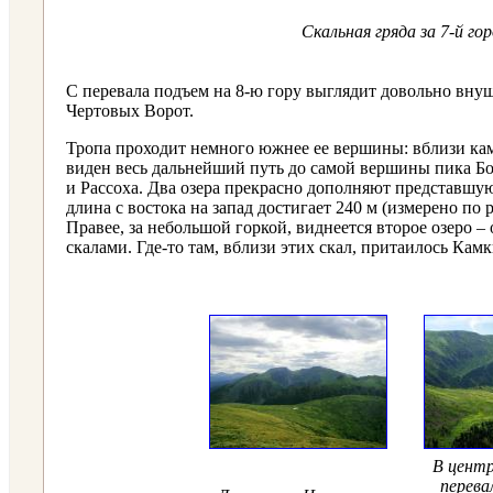
Скальная гряда за 7-й го
С перевала подъем на 8-ю гору выглядит довольно внуши
Чертовых Ворот.
Тропа проходит немного южнее ее вершины: вблизи каме
виден весь дальнейший путь до самой вершины пика Бо
и Рассоха. Два озера прекрасно дополняют представшую
длина с востока на запад достигает 240 м (измерено п
Правее, за небольшой горкой, виднеется второе озеро –
скалами. Где-то там, вблизи этих скал, притаилось Кам
В центр
перева