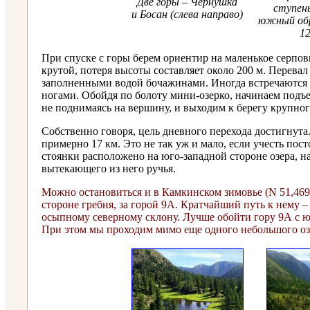
Две горы – Чернушка
ступень
и Босан (слева направо)
южный об
12
При спуске с горы берем ориентир на маленькое серпов
крутой, потеря высоты составляет около 200 м. Перевал
заполненными водой бочажинами. Иногда встречаются
ногами. Обойдя по болоту мини-озерко, начинаем подъе
не поднимаясь на вершину, и выходим к берегу крупного
Собственно говоря, цель дневного перехода достигнута
примерно 17 км. Это не так уж и мало, если учесть по
стоянки расположено на юго-западной стороне озера, 
вытекающего из него ручья.
Можно остановиться и в Камкинском зимовье (N 51,4693
стороне гребня, за горой 9А. Кратчайший путь к нему –
осыпному северному склону. Лучше обойти гору 9А с юг
При этом мы проходим мимо еще одного небольшого озе