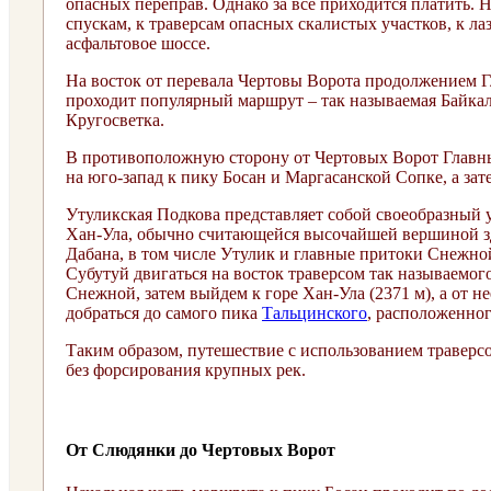
опасных переправ. Однако за все приходится платить. 
спускам, к траверсам опасных скалистых участков, к ла
асфальтовое шоссе.
На восток от перевала Чертовы Ворота продолжением Г
проходит популярный маршрут – так называемая Байкал
Кругосветка.
В противоположную сторону от Чертовых Ворот Главный 
на юго-запад к пику Босан и Маргасанской Сопке, а зат
Утуликская Подкова представляет собой своеобразный у
Хан-Ула, обычно считающейся высочайшей вершиной зд
Дабана, в том числе Утулик и главные притоки Снежной
Субутуй двигаться на восток траверсом так называемог
Снежной, затем выйдем к горе Хан-Ула (2371 м), а от н
добраться до самого пика
Тальцинского
, расположенног
Таким образом, путешествие с использованием траверс
без форсирования крупных рек.
От Слюдянки до Чертовых Ворот