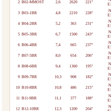
2
B02-MMOST
2,6
2620
221°
E
N
3
B03-1BR
4,8
2210
228°
E
N
4
B04-2BR
5,2
363
231°
E
N
5
B05-3BR
6,7
1500
243°
E
N
6
B06-4BR
7,4
665
237°
E
N
7
B07-5BR
8,0
654
206°
E
N
8
B08-6BR
9,4
1360
195°
E
N
9
B09-7BR
10,3
908
182°
E
N
10
B10-8BR
10,8
486
215°
E
N
11
B11-9BR
11,1
377
188°
E
N
12
B12-10BR
12,3
1200
204°
E