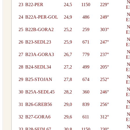
N
23
B22-PER
24,5
1150
229°
E
N
24
B22A-PER-GOL
24,9
486
249°
E
N
25
B22B-GORA2
25,2
259
303°
E
N
26
B23-SEDL23
25,9
671
247°
E
N
27
B23A-GORA3
26,7
779
237°
E
N
28
B24-SEDL34
27,2
499
205°
E
N
29
B25-STOJAN
27,8
674
252°
E
N
30
B25A-SEDL45
28,2
360
246°
E
N
31
B26-GREB56
29,0
839
256°
E
N
32
B27-GORA6
29,6
611
312°
E
N
33
B28-SEDL67
30,8
1150
230°