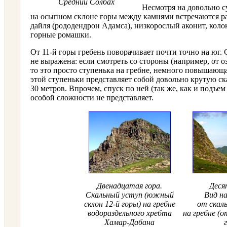
Средний Солбах
Несмотря на довольно 
на осыпном склоне горы между камнями встречаются ра
дайля (рододендрон Адамса), низкорослый аконит, коло
горные ромашки.
От 11-й горы гребень поворачивает почти точно на юг. 
не выражена: если смотреть со стороны (например, от о
то это просто ступенька на гребне, немного повышающ
этой ступеньки представляет собой довольно крутую с
30 метров. Впрочем, спуск по ней (так же, как и подъе
особой сложности не представляет.
Двенадцатая гора.
Деся
Скальный уступ (южный
Вид на
склон 12-й горы) на гребне
от скал
водораздельного хребта
на гребне (
Хамар-Дабана