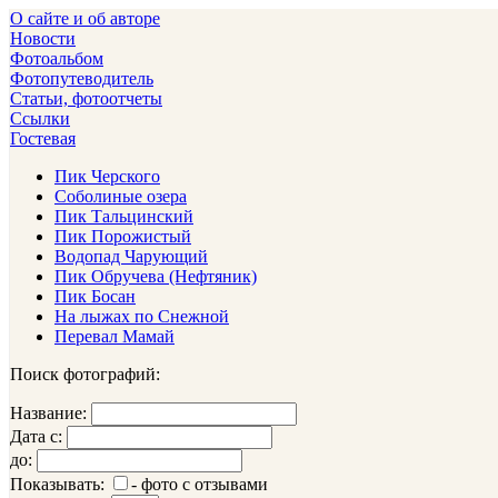
О сайте и об авторе
Новости
Фотоальбом
Фотопутеводитель
Статьи, фотоотчеты
Ссылки
Гостевая
Пик Черского
Соболиные озера
Пик Тальцинский
Пик Порожистый
Водопад Чарующий
Пик Обручева (Нефтяник)
Пик Босан
На лыжах по Снежной
Перевал Мамай
Поиск фотографий:
Название:
Дата с:
до:
Показывать:
- фото с отзывами