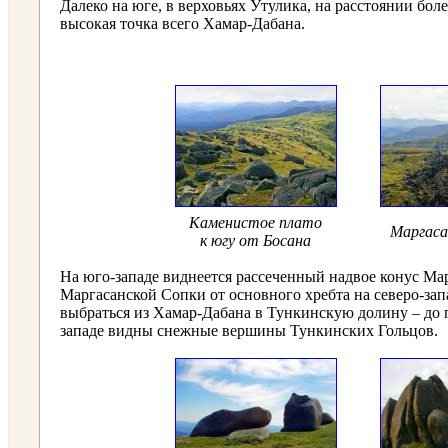
Далеко на юге, в верховьях Утулика, на расстоянии бол
высокая точка всего Хамар-Дабана.
Каменистое плато
Маргаса
к югу от Босана
На юго-западе виднеется рассеченный надвое конус Мар
Маргасанской Сопки от основного хребта на северо-з
выбраться из Хамар-Дабана в Тункинскую долину – до по
западе видны снежные вершины Тункинских Гольцов.