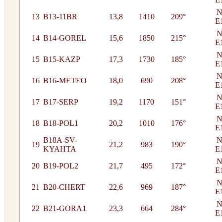
N
13
B13-11BR
13,8
1410
209°
E
N
14
B14-GOREL
15,6
1850
215°
E
N
15
B15-KAZP
17,3
1730
185°
E
N
16
B16-METEO
18,0
690
208°
E
N
17
B17-SERP
19,2
1170
151°
E
N
18
B18-POL1
20,2
1010
176°
E
B18A-SV-
N
19
21,2
983
190°
KYAHTA
E
N
20
B19-POL2
21,7
495
172°
E
N
21
B20-CHERT
22,6
969
187°
E
N
22
B21-GORA1
23,3
664
284°
E