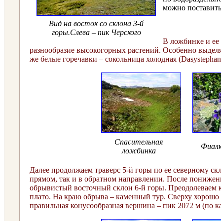
можно поставить 
Вид на восток со склона 3-й
горы.
Слева – пик Черского
В ложбинке и ее
разнообразие высокогорных растений. Особенно выделяе
же белые горечавки – сокольница холодная (Dasystephana
Спасительная
Фиалк
ложбинка
Далее продолжаем траверс 5-й горы по ее северному скл
прямом, так и в обратном направлении. После понижени
обрывистый восточный склон 6-й горы. Преодолеваем к
плато. На краю обрыва – каменный тур. Сверху хорошо 
правильная конусообразная вершина – пик 2072 м (по ка