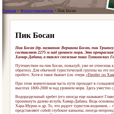
Главная
>
Фотопутеводитель
>
Пик Босан
Пик Босан
Пик Босан (др. названия: Вершина Босан, пик Трианг
составляет 2275 м над уровнем моря. Это прекрасная
Хамар-Дабана, а также снежные пики Тункинских Гол
Путешествие на пик Босан, пожалуй, уже не отнесешь к
обратно). Для обычной туристической группы на это пот
пробеге. Хотя и такое бывает (см. очерк
«Пробег по Хам
При этом значительная часть пути проходит в гольцово
высотах 1800-2000 м над уровнем моря. Здесь уместно 
Водораздельный хребет (его иногда еще называют Глав
проникнуть далеко вглубь Хамар-Дабана. Ведь основны
Хара-Мурин и др. То, что радует туристов-водников, –
представляют собой глубокие каньоны, иногда непрохо