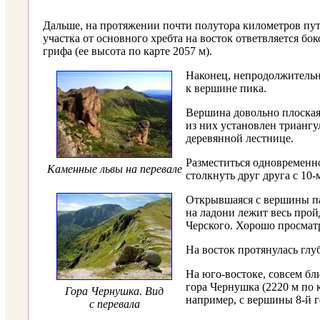
Дальше, на протяжении почти полутора километров пут
участка от основного хребта на восток ответвляется б
грифа (ее высота по карте 2057 м).
Наконец, непродолжительны
к вершине пика.
Вершина довольно плоская
из них установлен триангу
деревянной лестнице.
Разместиться одновременно 
Каменные львы на перевале
столкнуть друг друга с 10
Открывшаяся с вершины па
на ладони лежит весь прой
Черского. Хорошо просмат
На восток протянулась глу
На юго-востоке, совсем бл
гора Чернушка (2220 м по 
Гора Чернушка. Вид
например, с вершины 8-й 
с перевала