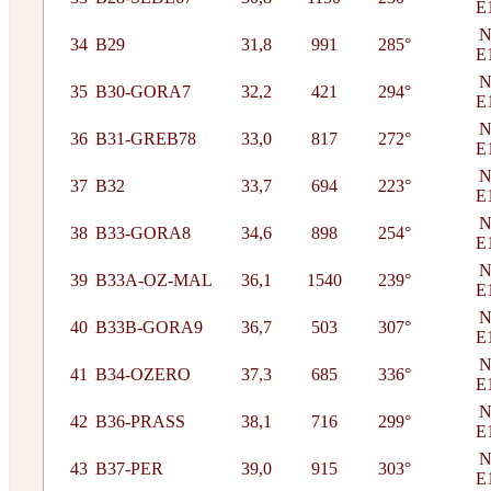
E
N
34
B29
31,8
991
285°
E
N
35
B30-GORA7
32,2
421
294°
E
N
36
B31-GREB78
33,0
817
272°
E
N
37
B32
33,7
694
223°
E
N
38
B33-GORA8
34,6
898
254°
E
N
39
B33A-OZ-MAL
36,1
1540
239°
E
N
40
B33B-GORA9
36,7
503
307°
E
N
41
B34-OZERO
37,3
685
336°
E
N
42
B36-PRASS
38,1
716
299°
E
N
43
B37-PER
39,0
915
303°
E