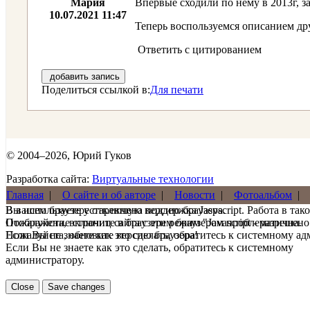
Мария
Впервые сходили по нему в 2013г, з
10.07.2021 11:47
Теперь воспользуемся описанием дру
Ответить с цитированием
добавить запись
Поделиться ссылкой в:
Для печати
© 2004–2026, Юрий Гуков
Разработка сайта:
Виртуальные технологии
Главная
|
О сайте и об авторе
|
Новости
|
Фотоальбом
|
В вашем браузере отключена поддержка Jasvscript. Работа в так
Вы используете устаревшую версию браузера.
Пожалуйста, включите в браузере режим "Javascript - разрешено
Отображение страниц сайта с этим браузером проблематична.
Если Вы не знаете как это сделать, обратитесь к системному а
Пожалуйста, обновите версию браузера!
Если Вы не знаете как это сделать, обратитесь к системному
администратору.
Close
Save changes