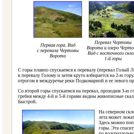
Перевал Чертовы
Первая гора. Вид
Ворота
и озеро Черто
с перевала Чертовы
Вид с восточного скл
Ворота
1-й горы
С горы плавно спускаемся к перевалу (перевал Голый Л
к перевалу Голому и затем круто взбирается на 2-ю гору
отрогом в междуречье реки Подкомарной и ее левого пр
Со второй горы спускаемся на перевал, проходим 3-ю го
гребня между 4-й и 5-й горами видны живописные скал
Быстрой.
На северном скл
лета может лежат
Здесь можно попо
горы. Эта спаси
по водораздельн