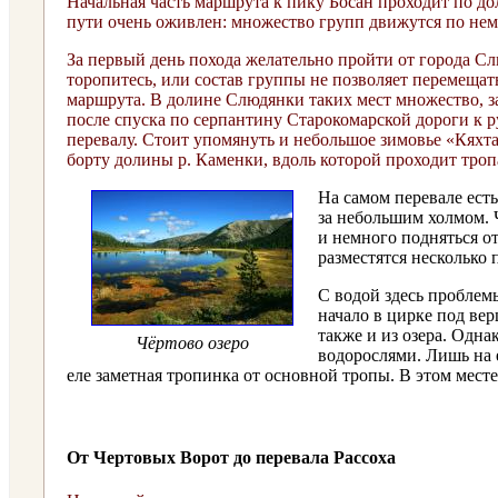
Начальная часть маршрута к пику Босан проходит по д
пути очень оживлен: множество групп движутся по нем
За первый день похода желательно пройти от города Сл
торопитесь, или состав группы не позволяет перемещат
маршрута. В долине Слюдянки таких мест множество, за
после спуска по серпантину Старокомарской дороги к р
перевалу. Стоит упомянуть и небольшое зимовье «Кяхт
борту долины р. Каменки, вдоль которой проходит тропа
На самом перевале есть
за небольшим холмом. Ч
и немного подняться от
разместятся несколько 
С водой здесь проблем
начало в цирке под ве
также и из озера. Одна
Чёртово озеро
водорослями. Лишь на е
еле заметная тропинка от основной тропы. В этом месте
От Чертовых Ворот до перевала Рассоха