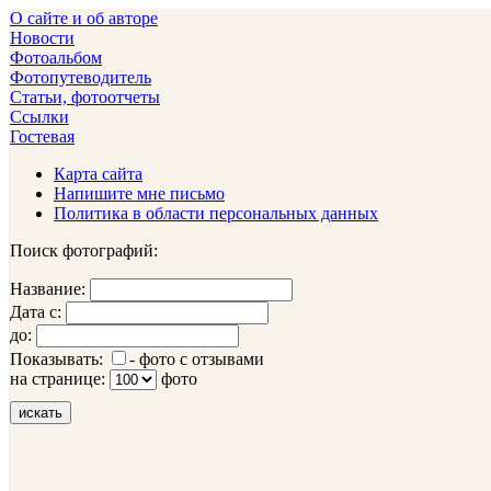
О сайте и об авторе
Новости
Фотоальбом
Фотопутеводитель
Статьи, фотоотчеты
Ссылки
Гостевая
Карта сайта
Напишите мне письмо
Политика в области персональных данных
Поиск фотографий:
Название:
Дата с:
до:
Показывать:
- фото с отзывами
на странице:
фото
искать