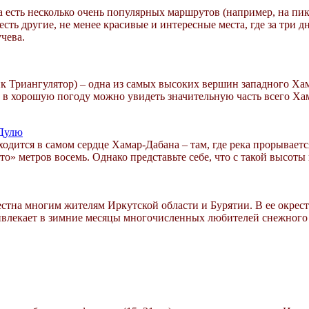
а есть несколько очень популярных маршрутов (например, на пик
есть другие, не менее красивые и интересные места, где за три д
чева.
ик Триангулятор) – одна из самых высоких вершин западного Хам
да в хорошую погоду можно увидеть значительную часть всего Х
-Дулю
ится в самом сердце Хамар-Дабана – там, где река прорывается
то» метров восемь. Однако представьте себе, что с такой высоты
стна многим жителям Иркутской области и Бурятии. В ее окрест
ивлекает в зимние месяцы многочисленных любителей снежного