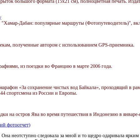
рыток большого формата (15х21 см), полноцветная печать. Издате
у
и "Хамар-Дабан: популярные маршруты (Фотопутеводитель)", вк
екам, полученные автором с использованием GPS-приемника.
афиями, из поездки во Францию в марте 2006 года.
й марафон «За сохранение чистых вод Байкала», проходящий в р
 44 спортсмена из России и Европы.
дки на остров Ява во время путешествия в Индонезию в январе-
ий фотоотчет)
 Она неотступно следовала за мной и то щедро одаривала ярки