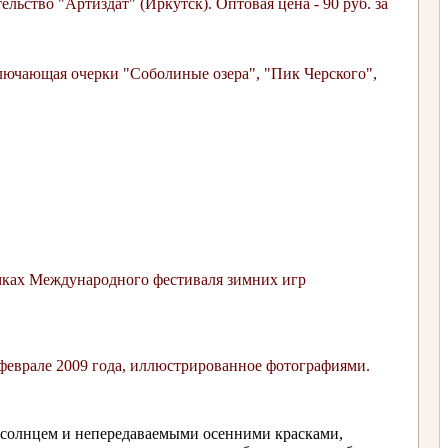
льство "Артиздат" (Иркутск). Оптовая цена - 90 руб. за
лючающая очерки "Соболиные озера", "Пик Черского",
амках Международного фестиваля зимних игр
феврале 2009 года, иллюстрированное фотографиями.
м солнцем и непередаваемыми осенними красками,