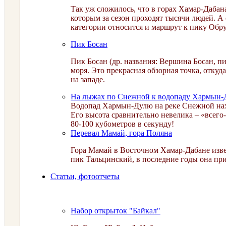
Так уж сложилось, что в горах Хамар-Дабан
которым за сезон проходят тысячи людей. А 
категории относится и маршрут к пику Обру
Пик Босан
Пик Босан (др. названия: Вершина Босан, п
моря. Это прекрасная обзорная точка, отку
на западе.
На лыжах по Снежной к водопаду Хармын
Водопад Хармын-Дулю на реке Снежной наход
Его высота сравнительно невелика – «всего-
80-100 кубометров в секунду!
Перевал Мамай, гора Поляна
Гора Мамай в Восточном Хамар-Дабане изве
пик Тальцинский, в последние годы она пр
Статьи, фотоотчеты
Набор открыток "Байкал"