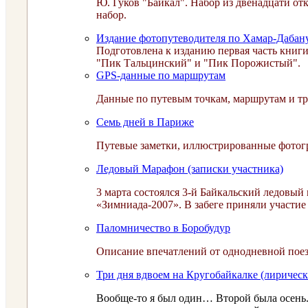
Ю. Гуков "Байкал". Набор из двенадцати отк
набор.
Издание фотопутеводителя по Хамар-Дабан
Подготовлена к изданию первая часть книг
"Пик Тальцинский" и "Пик Порожистый".
GPS-данные по маршрутам
Данные по путевым точкам, маршрутам и тр
Семь дней в Париже
Путевые заметки, иллюстрированные фотогр
Ледовый Марафон (записки участника)
3 марта состоялся 3-й Байкальский ледовы
«Зимниада-2007». В забеге приняли участие
Паломничество в Боробудур
Описание впечатлений от однодневной поез
Три дня вдвоем на Кругобайкалке (лирическ
Вообще-то я был один… Второй была осень.