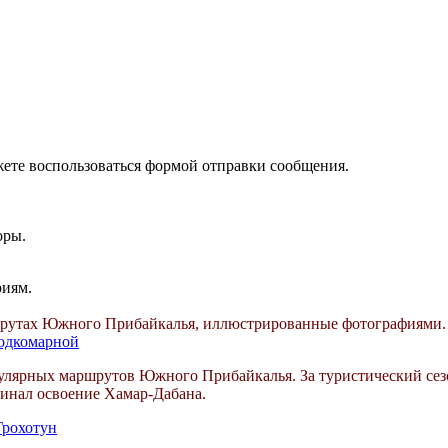
жете воспользоваться формой отправки сообщения.
оры.
риям.
шрутах Южного Прибайкалья, иллюстрированные фотографиями.
Подкомарной
улярных маршрутов Южного Прибайкалья. За туристический сезон 
ачинал освоение Хамар-Дабана.
Грохотун