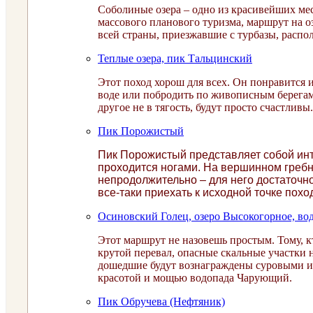
Соболиные озера – одно из красивейших ме
массового планового туризма, маршрут на о
всей страны, приезжавшие с турбазы, распо
Теплые озера, пик Тальцинский
Этот поход хорош для всех. Он понравится и
воде или побродить по живописным берегам.
другое не в тягость, будут просто счастливы.
Пик Порожистый
Пик Порожистый представляет собой ин
проходится ногами. На вершинном гребн
непродолжительно – для него достаточно
все-таки приехать к исходной точке похо
Осиновский Голец, озеро Высокогорное, в
Этот маршрут не назовешь простым. Тому, 
крутой перевал, опасные скальные участки 
дошедшие будут вознаграждены суровыми и
красотой и мощью водопада Чарующий.
Пик Обручева (Нефтяник)