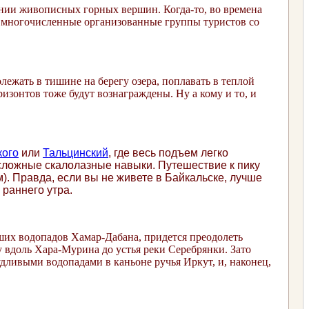
жении живописных горных вершин.
Когда-то, во времена
ли многочисленные организованные группы туристов со
олежать в тишине на берегу озера, поплавать в теплой
зонтов тоже будут вознаграждены. Ну а кому и то, и
кого
или
Тальцинский
, где весь подъем легко
есложные скалолазные навыки. Путешествие к пику
). Правда, если вы не живете в Байкальске, лучше
 раннего утра.
ших водопадов Хамар-Дабана, придется преодолеть
у вдоль Хара-Мурина до устья реки Серебрянки. Зато
ивыми водопадами в каньоне ручья Иркут, и, наконец,