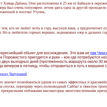
ст Хамар-Дабана. Они расположены в 25 км от Байкала в окру
зера был очень популярен: летом здесь одна за другой проходи
ложенной в поселке Утулик.
 тем, кто не любит лезть в гору, высунув язык, а предпочитает п
 Но и любители горных вершин, ледниковых озер и дальних гори
тереснейший объект для восхождения. Это вам не
пик Черс
е Порожистого пригодятся и руки – кое-где потребуются н
 двух выходных дней (протяженность маршрута около 30 км
да вечером в пятницу, чтобы отправиться в путь к вершине с
одопад Чарующий
кто захочет полюбоваться одним из самых эффектных и красивей
на спуске, переправу через полноводный Сайбат и тяжелую троп
 прекрасными пейзажами высокогорья, многочисленными причудл