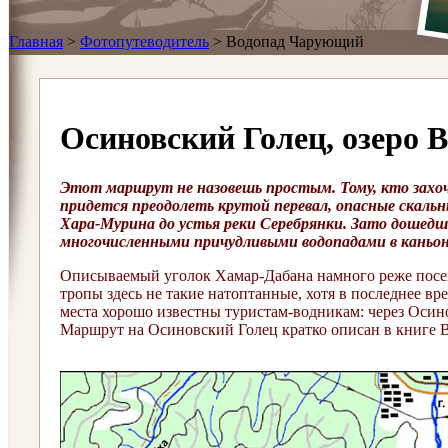
Главная
>
Фотопутеводитель
>
Водопад Чарующий
Осиновский Голец, озеро 
Этот маршрут не назовешь простым. Тому, кто захо
придется преодолеть крутой перевал, опасные скальн
Хара-Мурина до устья реки Серебрянки.
Зато дошедши
многочисленными причудливыми водопадами в каньоне
Описываемый уголок Хамар-Дабана намного реже посещ
тропы здесь не такие натоптанные, хотя в последнее в
места хорошо известны туристам-водникам: через Осин
Маршрут на Осиновский Голец кратко описан в книге В.