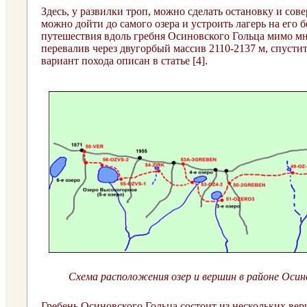
Здесь, у развилки троп, можно сделать остановку и сов
можно дойти до самого озера и устроить лагерь на его 
путешествия вдоль гребня Осиновского Гольца мимо мно
перевалив через двугорбый массив 2110-2137 м, спуст
вариант похода описан в статье [4].
Схема расположения озер и вершин в районе Оси
Гребень Осиновского Гольца состоит из нескольких ве