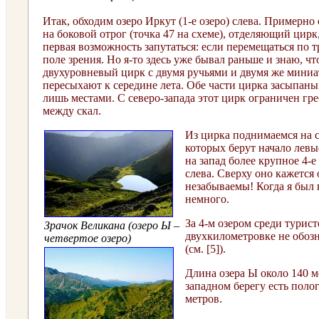
Итак, обходим озеро Иркут (1-е озеро) слева. Примерно
на боковой отрог (точка 47 на схеме), отделяющий цирк
первая возможность запутаться: если перемещаться по тр
поле зрения. Но я-то здесь уже бывал раньше и знаю, ч
двухуровневый цирк с двумя ручьями и двумя же миниа
пересыхают к середине лета. Обе части цирка засыпаны
лишь местами. С северо-запада этот цирк ограничен гр
между скал.
Из цирка поднимаемся на с
которых берут начало левые
на запад более крупное 4-
слева. Сверху оно кажется
незабываемы! Когда я был в
немного.
За 4-м озером среди турист
Зрачок Великана (озеро Ы
–
двухкилометровке не обозн
четвертое озеро)
(см. [5]).
Длина озера Ы около 140 м
западном берегу есть поло
метров.