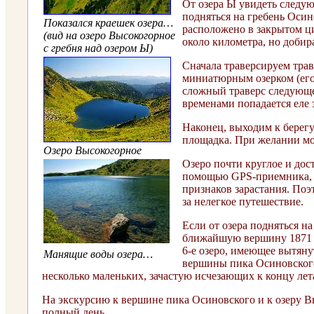
От озера Ы увидеть следующ
подняться на гребень Осин
Показался краешек озера…
расположено в закрытом цир
(вид на озеро Высокогорное
около километра, но добира
с гребня над озером Ы)
Сначала траверсируем трав
миниатюрным озерком (его
сложный траверс следующей
временами попадается еле 
Наконец, выходим к берегу
площадка. При желании мо
Озеро Высокогорное
Озеро почти круглое и дос
помощью GPS-приемника, со
признаков зарастания. П
оэ
за нелегкое путешествие.
Если от озера подняться на
ближайшую вершину 1871 м 
6-е озеро, имеющее вытяну
Манящие воды озера…
вершины пика Осиновского
несколько маленьких, зачастую исчезающих к концу лет
На экскурсию к вершине пика Осиновского и к озеру Вы
полный день.