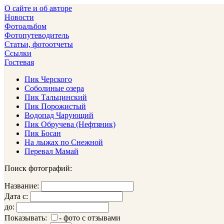
О сайте и об авторе
Новости
Фотоальбом
Фотопутеводитель
Статьи, фотоотчеты
Ссылки
Гостевая
Пик Черского
Соболиные озера
Пик Тальцинский
Пик Порожистый
Водопад Чарующий
Пик Обручева (Нефтяник)
Пик Босан
На лыжах по Снежной
Перевал Мамай
Поиск фотографий:
Название:
Дата с:
до:
Показывать:
- фото с отзывами