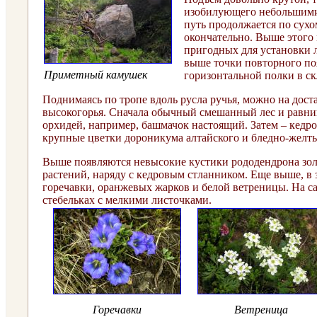
изобилующего небольшими 
путь продолжается по сухом
окончательно. Выше этого 
пригодных для установки л
выше точки повторного поя
Приметный камушек
горизонтальной полки в с
Поднимаясь по тропе вдоль русла ручья, можно на дост
высокогорья. Сначала обычный смешанный лес и равнин
орхидей, например, башмачок настоящий. Затем – кедр
крупные цветки дороникума алтайского и бледно-желт
Выше появляются невысокие кустики рододендрона зол
растений, наряду с кедровым стланником. Еще выше, в
горечавки, оранжевых жарков и белой ветреницы. На с
стебельках с мелкими листочками.
Горечавки
Ветреница