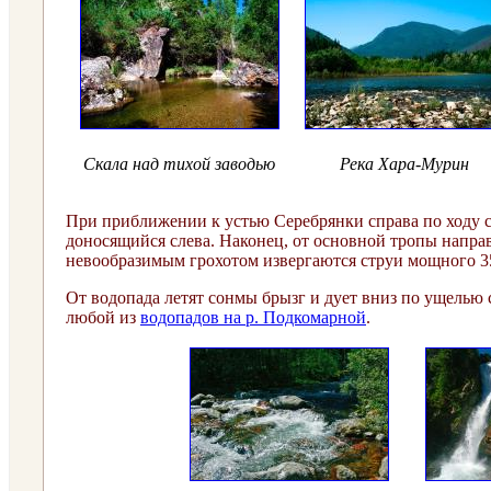
Скала над тихой заводью
Река Хара-Мурин
При приближении к устью Серебрянки справа по ходу с
доносящийся слева. Наконец, от основной тропы направ
невообразимым грохотом извергаются струи мощного 3
От водопада летят сонмы брызг и дует вниз по ущель
любой из
водопадов на р. Подкомарной
.