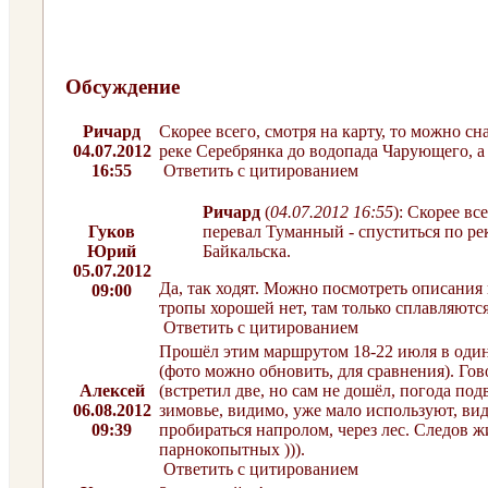
Обсуждение
Ричард
Скорее всего, смотря на карту, то можно сн
04.07.2012
реке Серебрянка до водопада Чарующего, а 
16:55
Ответить с цитированием
Ричард
(
04.07.2012 16:55
): Скорее вс
Гуков
перевал Туманный - спуститься по ре
Юрий
Байкальска.
05.07.2012
Да, так ходят. Можно посмотреть описания
09:00
тропы хорошей нет, там только сплавляются
Ответить с цитированием
Прошёл этим маршрутом 18-22 июля в одино
(фото можно обновить, для сравнения). Гов
Алексей
(встретил две, но сам не дошёл, погода по
06.08.2012
зимовье, видимо, уже мало используют, ви
09:39
пробираться напролом, через лес. Следов ж
парнокопытных ))).
Ответить с цитированием