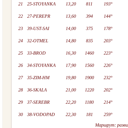
21
25-STOYANKA
13,20
811
193°
22
27-PEREPR
13,60
394
144°
23
39-UST-SAI
14,00
375
178°
24
32-OTMEL
14,80
835
203°
25
33-BROD
16,30
1460
223°
26
34-STOYANKA
17,90
1560
226°
27
35-ZIM-HM
19,80
1900
232°
28
36-SKALA
21,00
1220
202°
29
37-SEREBR
22,20
1180
214°
30
38-VODOPAD
22,30
181
259°
Маршрут: развил