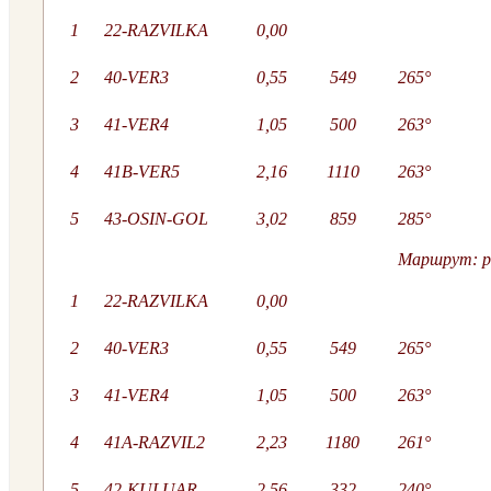
1
22-RAZVILKA
0,00
2
40-VER3
0,55
549
265°
3
41-VER4
1,05
500
263°
4
41B-VER5
2,16
1110
263°
5
43-OSIN-GOL
3,02
859
285°
Маршрут: ра
1
22-RAZVILKA
0,00
2
40-VER3
0,55
549
265°
3
41-VER4
1,05
500
263°
4
41A-RAZVIL2
2,23
1180
261°
5
42-KULUAR
2,56
332
240°