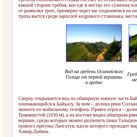
южной стороне гребня, кое-где в местах его сужения 
от развилки троп, примерно через час поднимемся на п
тропа вьется среди зарослей кедрового стланника, мес
Вид на гребень Осиновского
Греб
Гольца от первой вершины
ме
в гребне
Сверху открывается вид на обширную южную часть Байк
понижающийся к Байкалу. За ним – долина реки Солзан 
звонить по мобильному телефону. Правее отрога – доли
Травянистой (1650 м), а на востоке видна обширная ра
вершин, среди которых можно различить пики Тальцинс
правого притока Лангатуя, вдоль которого проходит ма
Хамар-Дабана.