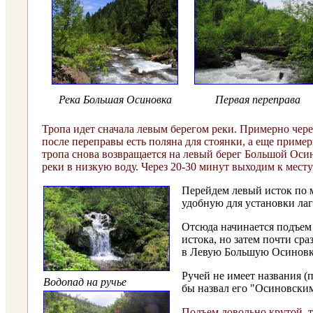
Река Большая Осиновка
Первая переправа
Тропа идет сначала левым берегом реки. Примерно через
после переправы есть поляна для стоянки, а еще пример
тропа снова возвращается на левый берег Большой Оси
реки в низкую воду. Через 20-30 минут выходим к мест
Перейдем левый исток по 
удобную для установки лаг
Отсюда начинается подъем н
истока, но затем почти ср
в Левую Большую Осиновк
Ручей не имеет названия (п
Водопад на ручье
бы назвал его "Осиновским
Подъем довольно крутой, т