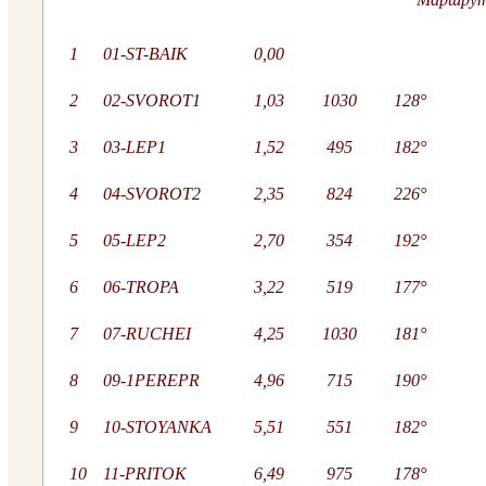
1
01-ST-BAIK
0,00
2
02-SVOROT1
1,03
1030
128°
3
03-LEP1
1,52
495
182°
4
04-SVOROT2
2,35
824
226°
5
05-LEP2
2,70
354
192°
6
06-TROPA
3,22
519
177°
7
07-RUCHEI
4,25
1030
181°
8
09-1PEREPR
4,96
715
190°
9
10-STOYANKA
5,51
551
182°
10
11-PRITOK
6,49
975
178°