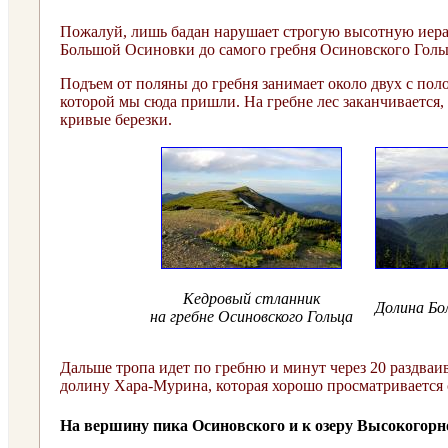
Пожалуй, лишь бадан нарушает строгую высотную иерар
Большой Осиновки до самого гребня Осиновского Гольц
Подъем от поляны до гребня занимает около двух с по
которой мы сюда пришли. На гребне лес заканчивается,
кривые березки.
Кедровый стланник
Долина Бо
на гребне
Осиновского Гольца
Дальше тропа идет по гребню и минут через 20 раздваив
долину Хара-Мурина, которая хорошо просматривается 
На вершину пика Осиновского и к озеру Высокогор