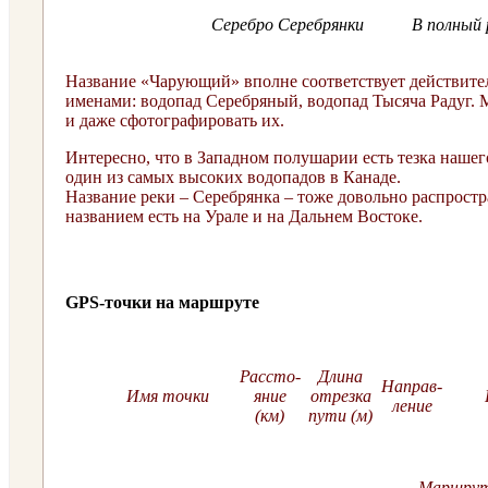
Серебро Серебрянки
В
полный 
Название «Чарующий» вполне соответствует действител
именами: водопад Серебряный, водопад Тысяча Радуг. 
и даже сфотографировать их.
Интересно, что в Западном полушарии есть тезка нашег
один из самых высоких водопадов в Канаде.
Название реки – Серебрянка – тоже довольно распростр
названием есть на Урале и на Дальнем Востоке.
GPS-точки на маршруте
Рассто-
Длина
Направ-
Имя точки
яние
отрезка
ление
(км)
пути (м)
Маршрут: