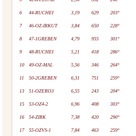
6
44-RUCHEI
3,19
629
203°
7
46-OZ-IRKUT
3,84
650
228°
8
47-1GREBEN
4,79
955
301°
9
48-RUCHEI
5,21
418
286°
10
49-OZ-MAL
5,56
346
264°
11
50-2GREBEN
6,31
751
259°
13
51-OZERO3
6,55
243
204°
15
53-OZ4-2
6,96
408
303°
16
54-ZIRK
7,38
420
290°
17
55-OZVS-1
7,84
463
259°