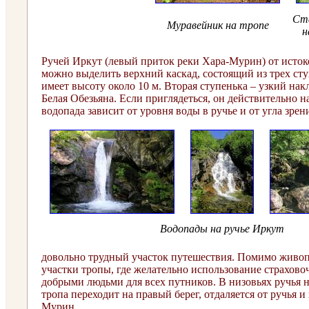
Ст
Муравейник на тропе
н
Ручей Иркут (левый приток реки Хара-Мурин) от исток
можно выделить верхний каскад, состоящий из трех сту
имеет высоту около 10 м. Вторая ступенька – узкий на
Белая Обезьяна. Если приглядеться, он действительно 
водопада зависит от уровня воды в ручье и от угла зре
Водопады на ручье Иркут
довольно трудный участок путешествия. Помимо живоп
участки тропы, где желательно использование страхово
добрыми людьми для всех путников. В низовьях ручья на
тропа переходит на правый берег, отдаляется от ручья 
Мурин.