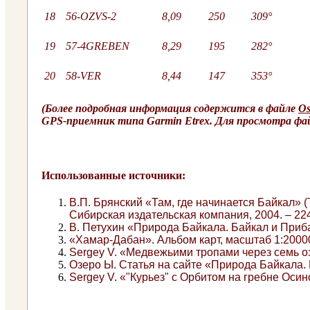
18
56-OZVS-2
8,09
250
309°
19
57-4GREBEN
8,29
195
282°
20
58-VER
8,44
147
353°
(Более подробная информация содержится в файле
Os
GPS-приемник типа Garmin Etrex. Для просмотра фа
Использованные источники:
В.П. Брянский «Там, где начинается Байкал» 
Сибирская издательская компания, 2004. – 224
В. Петухин «Природа Байкала. Байкал и Приб
«Хамар-Дабан». Альбом карт, масштаб 1:20000
Sergey V. «Медвежьими тропами через семь оз
Озеро Ы. Статья на сайте «Природа Байкала. 
Sergey V. «"Курьез" с Орбитом на гребне Осин