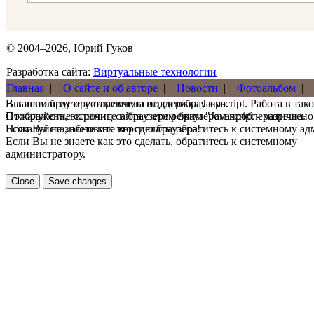
© 2004–2026, Юрий Гуков
Разработка сайта:
Виртуальные технологии
Главная
|
О сайте и об авторе
|
Новости
|
Фотоальбом
|
В вашем браузере отключена поддержка Jasvscript. Работа в так
Вы используете устаревшую версию браузера.
Пожалуйста, включите в браузере режим "Javascript - разрешено
Отображение страниц сайта с этим браузером проблематична.
Если Вы не знаете как это сделать, обратитесь к системному а
Пожалуйста, обновите версию браузера!
Если Вы не знаете как это сделать, обратитесь к системному
администратору.
Close
Save changes