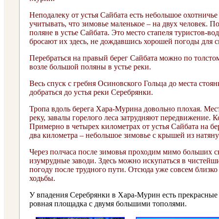
Неподалеку от устья Сайбата есть небольшое охотничье 
учитывать, что зимовье маленькое – на двух человек. П
поляне в устье Сайбата. Это место стапеля туристов-во
бросают их здесь, не дождавшись хорошей погоды для сп
Перебраться на правый берег Сайбата можно по толсто
возле большой поляны в устье реки.
Весь спуск с гребня Осиновского Гольца до места стоян
добраться до устья реки Серебрянки.
Тропа вдоль берега Хара-Мурина довольно плохая. Мест
реку, завалы горелого леса затрудняют передвижение. К
Примерно в четырех километрах от устья Сайбата на бе
два километра – небольшое зимовье с крышей из натянут
Через полчаса после зимовья проходим мимо больших ск
изумрудные заводи. Здесь можно искупаться в чистейш
погоду после трудного пути. Отсюда уже совсем близко
ходьбы.
У впадения Серебрянки в Хара-Мурин есть прекрасные м
ровная площадка с двумя большими тополями.