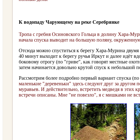
К водопаду Чарующему на реке Серебрянке
Тропа с гребня Осиновского Гольца в долину Хара-Мури
начала спуска выводит на большую поляну, окруженну
Отсюда можно спуститься к берегу Хара-Мурина двумя с
40 минут выходит к берегу ручья Иркут и далее идёт вдо
боковому отрогу (по "гриве", как говорят местные охот
затем начинается довольно крутой спуск к небольшой по
Рассмотрим более подробно первый вариант спуска (по
маленькие "деревеньки" здесь следуют друг за другом п
муравьев. И действительно, встретить медведя в этих кр
встречи описаны. Мне "не повезло", я с мишками не вст